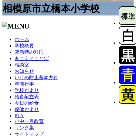
相模原市立橋本小学校
ホーム
学校概要
緊急時の対応
きこえとことば
相談室
お知らせ
いじめ防止基本方針
年間行事
学校だより
給食献立表
今日の給食
保健だより
PTA
小中一貫教育
リンク集
サイトマップ