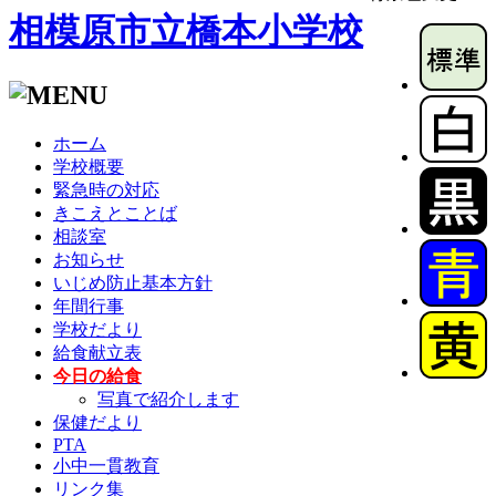
相模原市立橋本小学校
ホーム
学校概要
緊急時の対応
きこえとことば
相談室
お知らせ
いじめ防止基本方針
年間行事
学校だより
給食献立表
今日の給食
写真で紹介します
保健だより
PTA
小中一貫教育
リンク集