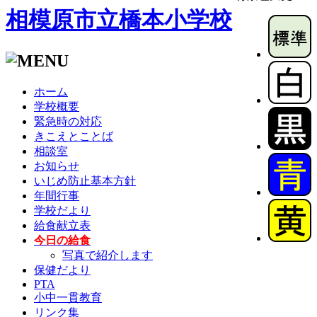
相模原市立橋本小学校
ホーム
学校概要
緊急時の対応
きこえとことば
相談室
お知らせ
いじめ防止基本方針
年間行事
学校だより
給食献立表
今日の給食
写真で紹介します
保健だより
PTA
小中一貫教育
リンク集