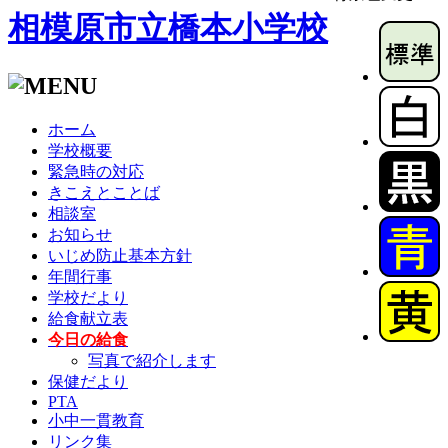
相模原市立橋本小学校
ホーム
学校概要
緊急時の対応
きこえとことば
相談室
お知らせ
いじめ防止基本方針
年間行事
学校だより
給食献立表
今日の給食
写真で紹介します
保健だより
PTA
小中一貫教育
リンク集