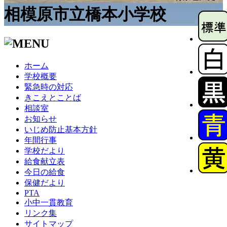
相模原市立橋本小学校
ホーム
学校概要
緊急時の対応
きこえとことば
相談室
お知らせ
いじめ防止基本方針
年間行事
学校だより
給食献立表
今日の給食
保健だより
PTA
小中一貫教育
リンク集
サイトマップ