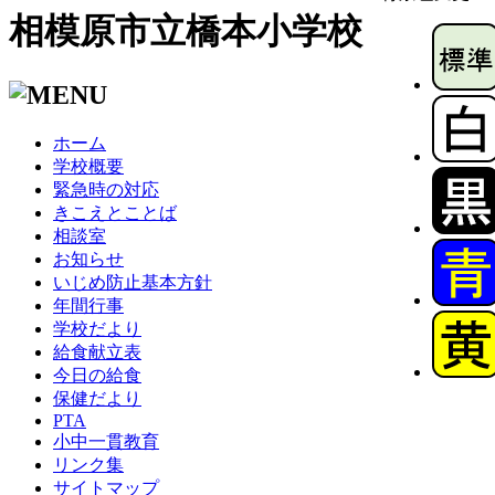
相模原市立橋本小学校
ホーム
学校概要
緊急時の対応
きこえとことば
相談室
お知らせ
いじめ防止基本方針
年間行事
学校だより
給食献立表
今日の給食
保健だより
PTA
小中一貫教育
リンク集
サイトマップ